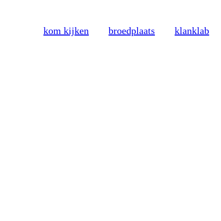
kom kijken
broedplaats
klanklab