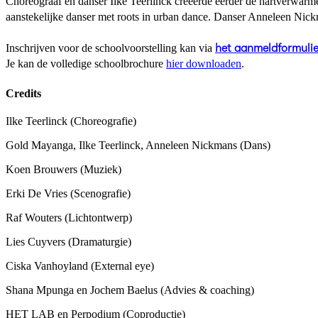
Choreograaf en danser Ilke Teerlinck creëerde eerder de hartverwar
aanstekelijke danser met roots in urban dance. Danser Anneleen Nic
Inschrijven voor de schoolvoorstelling kan via
het aanmeldformulie
Je kan de volledige schoolbrochure
hier downloaden
.
Credits
Ilke Teerlinck
(Choreografie)
Gold Mayanga, Ilke Teerlinck, Anneleen Nickmans
(Dans)
Koen Brouwers
(Muziek)
Erki De Vries
(Scenografie)
Raf Wouters
(Lichtontwerp)
Lies Cuyvers
(Dramaturgie)
Ciska Vanhoyland
(External eye)
Shana Mpunga en Jochem Baelus
(Advies & coaching)
HET LAB en Perpodium
(Coproductie)