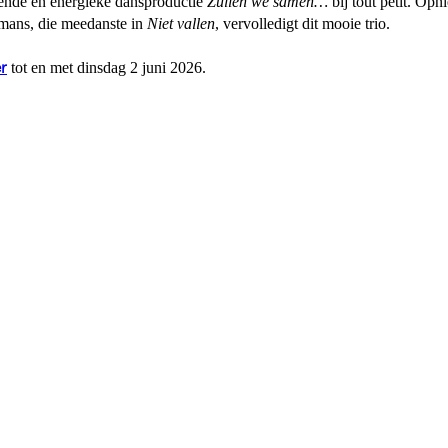
mende en energieke dansproductie
Zullen we samen…
bij tout petit. O
kmans, die meedanste in
Niet vallen
, vervolledigt dit mooie trio.
r
tot en met dinsdag 2 juni 2026.