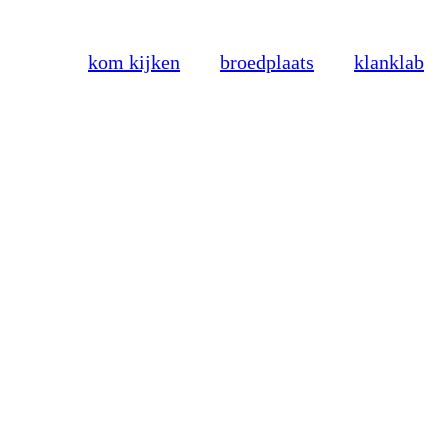
kom kijken
broedplaats
klanklab