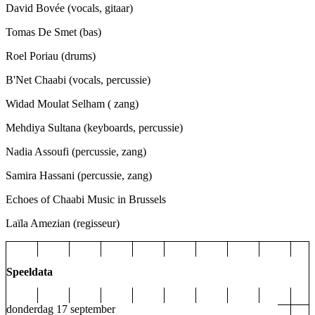
David Bovée
(vocals, gitaar)
Tomas De Smet
(bas)
Roel Poriau
(drums)
B'Net Chaabi (vocals, percussie)
Widad Moulat Selham
( zang)
Mehdiya Sultana
(keyboards, percussie)
Nadia Assoufi
(percussie, zang)
Samira Hassani
(percussie, zang)
Echoes of Chaabi Music in Brussels
Laïla Amezian
(regisseur)
Speeldata
donderdag 17 september