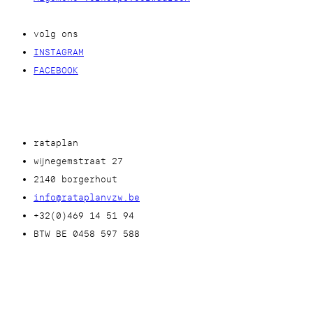
volg ons
INSTAGRAM
FACEBOOK
rataplan
wijnegemstraat 27
2140 borgerhout
info@rataplanvzw.be
+32(0)469 14 51 94
BTW BE 0458 597 588