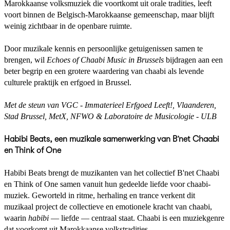
Marokkaanse volksmuziek die voortkomt uit orale tradities, leeft
voort binnen de Belgisch-Marokkaanse gemeenschap, maar blijft
weinig zichtbaar in de openbare ruimte.
Door muzikale kennis en persoonlijke getuigenissen samen te
brengen, wil
Echoes of Chaabi Music in Brussels
bijdragen aan een
beter begrip en een grotere waardering van chaabi als levende
culturele praktijk en erfgoed in Brussel.
Met de steun van VGC - Immaterieel Erfgoed Leeft!, Vlaanderen,
Stad Brussel, MetX, NFWO & Laboratoire de Musicologie - ULB
Habibi Beats, een muzikale samenwerking van B’net Chaabi
en Think of One
Habibi Beats brengt de muzikanten van het collectief B'net Chaabi
en Think of One samen vanuit hun gedeelde liefde voor chaabi-
muziek. Geworteld in ritme, herhaling en trance verkent dit
muzikaal project de collectieve en emotionele kracht van chaabi,
waarin
habibi
— liefde — centraal staat. Chaabi is een muziekgenre
dat voorkomt uit Marokkaanse volkstradities.