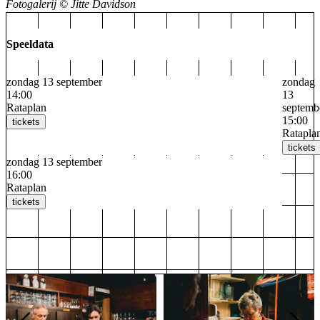
Fotogalerij © Jitte Davidson
Speeldata
zondag 13 september
zondag
14:00
13
Rataplan
septemb
15:00
tickets
Ratapla
tickets
zondag 13 september
16:00
Rataplan
tickets