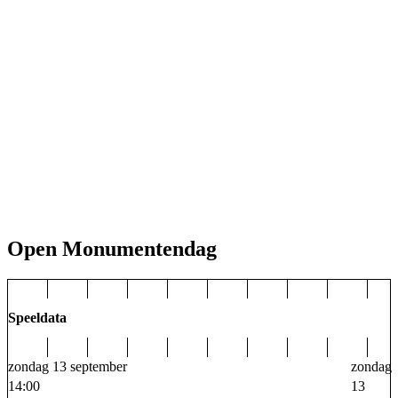
Open Monumentendag
Speeldata
zondag 13 september
zondag
14:00
13