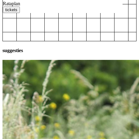
Rataplan
tickets
suggesties