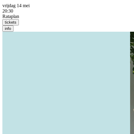
vrijdag 14 mei
20:30
Rataplan
tickets
info