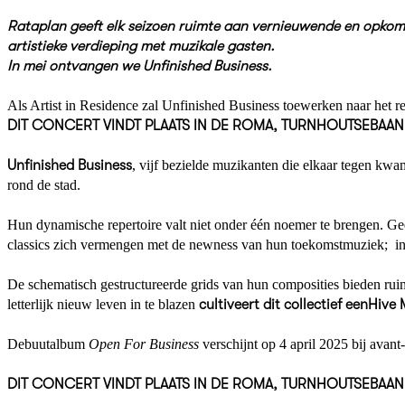
Rataplan geeft elk seizoen ruimte aan vernieuwende en opkome
artistieke verdieping met muzikale gasten.
In mei ontvangen we Unfinished Business.
Als Artist in Residence zal Unfinished Business toewerken naar het r
DIT CONCERT VINDT PLAATS IN DE ROMA, TURNHOUTSEBAAN
Unfinished Business
, vijf bezielde muzikanten die elkaar tegen kw
rond de stad.
Hun dynamische repertoire valt niet onder één noemer te brengen. G
classics zich vermengen met de newness van hun toekomstmuziek; in 
De schematisch gestructureerde grids van hun composities bieden ruim
letterlijk nieuw leven in te blazen
cultiveert dit collectief een
Hive 
Debuutalbum
Open For Business
verschijnt op 4 april 2025 bij avan
DIT CONCERT VINDT PLAATS IN DE ROMA, TURNHOUTSEBAAN