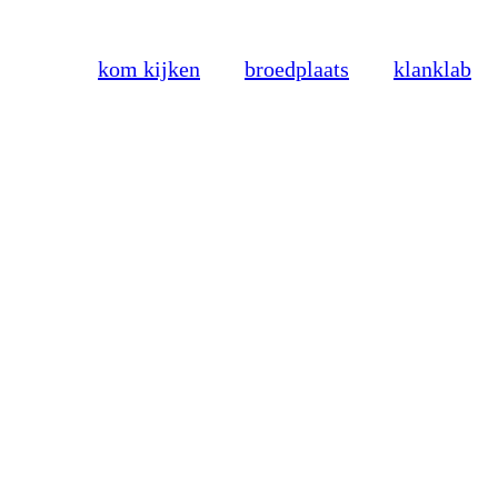
kom kijken
broedplaats
klanklab