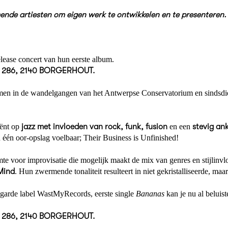
nde artiesten om eigen werk te ontwikkelen en te presenteren. 
elease concert van hun eerste album.
 286, 2140 BORGERHOUT.
amen in de wandelgangen van het Antwerpse Conservatorium en sindsdie
eënt op
jazz met invloeden van rock, funk, fusion
en een
stevig ank
één oor-opslag voelbaar; Their Business is Unfinished!
te voor improvisatie die mogelijk maakt de mix van genres en stijlinvlo
Mind
. Hun zwermende tonaliteit resulteert in niet gekristalliseerde, ma
t-garde label WastMyRecords, eerste single
Bananas
kan je nu al beluist
 286, 2140 BORGERHOUT.