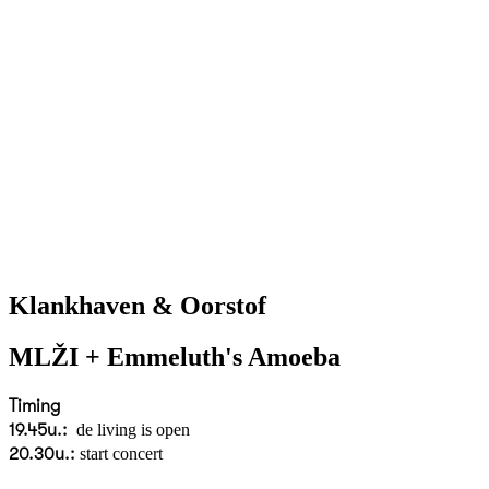
Klankhaven & Oorstof
MLŽI + Emmeluth's Amoeba
Timing
19.45u.:
de living is open
20.30u.:
start concert