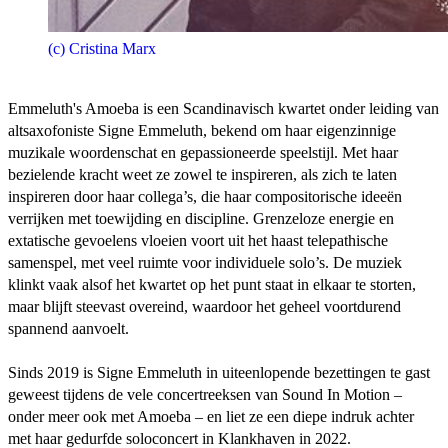
(c) Cristina Marx
Emmeluth's Amoeba is een Scandinavisch kwartet onder leiding van
altsaxofoniste Signe Emmeluth, bekend om haar eigenzinnige
muzikale woordenschat en gepassioneerde speelstijl. Met haar
bezielende kracht weet ze zowel te inspireren, als zich te laten
inspireren door haar collega’s, die haar compositorische ideeën
verrijken met toewijding en discipline. Grenzeloze energie en
extatische gevoelens vloeien voort uit het haast telepathische
samenspel, met veel ruimte voor individuele solo’s. De muziek
klinkt vaak alsof het kwartet op het punt staat in elkaar te storten,
maar blijft steevast overeind, waardoor het geheel voortdurend
spannend aanvoelt.
Sinds 2019 is Signe Emmeluth in uiteenlopende bezettingen te gast
geweest tijdens de vele concertreeksen van Sound In Motion –
onder meer ook met Amoeba – en liet ze een diepe indruk achter
met haar gedurfde soloconcert in Klankhaven in 2022.