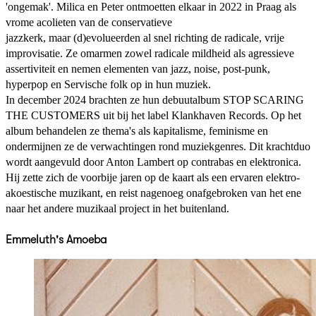
'ongemak'. Milica en Peter ontmoetten elkaar in 2022 in Praag als
vrome acolieten van de conservatieve
jazzkerk, maar (d)evolueerden al snel richting de radicale, vrije
improvisatie. Ze omarmen zowel radicale mildheid als agressieve
assertiviteit en nemen elementen van jazz, noise, post-punk,
hyperpop en Servische folk op in hun muziek.
In december 2024 brachten ze hun debuutalbum STOP SCARING
THE CUSTOMERS uit bij het label Klankhaven Records. Op het
album behandelen ze thema's als kapitalisme, feminisme en
ondermijnen ze de verwachtingen rond muziekgenres. Dit krachtduo
wordt aangevuld door Anton Lambert op contrabas en elektronica.
Hij zette zich de voorbije jaren op de kaart als een ervaren elektro-
akoestische muzikant, en reist nagenoeg onafgebroken van het ene
naar het andere muzikaal project in het buitenland.
Emmeluth's Amoeba