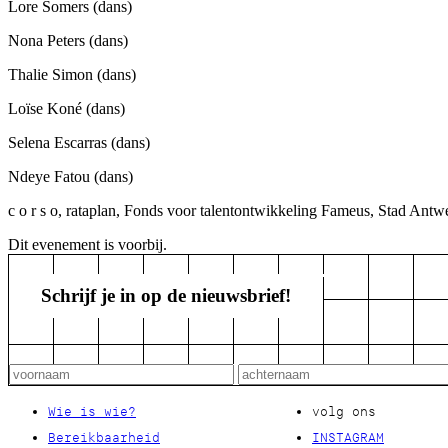
Lore Somers
(dans)
Nona Peters
(dans)
Thalie Simon
(dans)
Loïse Koné
(dans)
Selena Escarras
(dans)
Ndeye Fatou
(dans)
c o r s o, rataplan, Fonds voor talentontwikkeling Fameus, Stad Antw
Dit evenement is voorbij.
Schrijf je in op de nieuwsbrief!
Wie is wie?
volg ons
Bereikbaarheid
INSTAGRAM