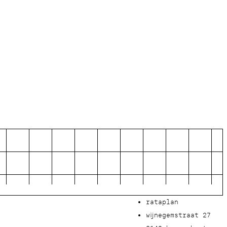
rataplan
wijnegemstraat 27