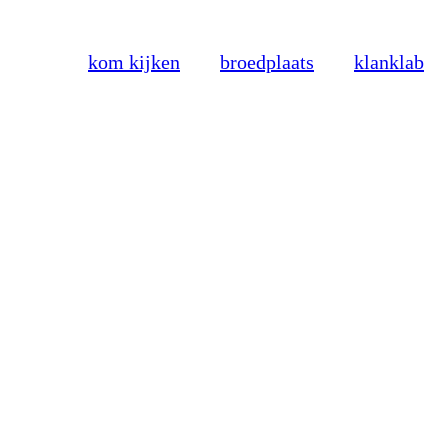
kom kijken
broedplaats
klanklab