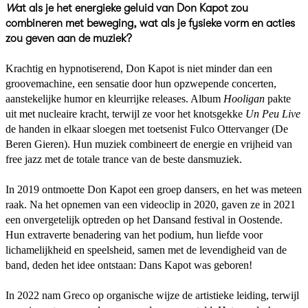
W
at als je het energieke geluid van Don Kapot zou
combineren met beweging, wat als je fysieke vorm en acties
zou geven aan de muziek?
Krachtig en hypnotiserend, Don Kapot is niet minder dan een
groovemachine, een sensatie door hun opzwepende concerten,
aanstekelijke humor en kleurrijke releases. Album
Hooligan
pakte
uit met nucleaire kracht, terwijl ze voor het knotsgekke
Un Peu Live
de handen in elkaar sloegen met toetsenist Fulco Ottervanger (De
Beren Gieren). Hun muziek combineert de energie en vrijheid van
free jazz met de totale trance van de beste dansmuziek.
In 2019 ontmoette Don Kapot een groep dansers, en het was meteen
raak. Na het opnemen van een videoclip in 2020, gaven ze in 2021
een onvergetelijk optreden op het Dansand festival in Oostende.
Hun extraverte benadering van het podium, hun liefde voor
lichamelijkheid en speelsheid, samen met de levendigheid van de
band, deden het idee ontstaan: Dans Kapot was geboren!
In 2022 nam Greco op organische wijze de artistieke leiding, terwijl