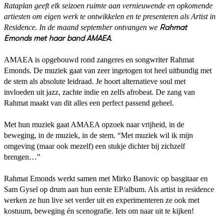
Rataplan geeft elk seizoen ruimte aan vernieuwende en opkomende
artiesten om eigen werk te ontwikkelen en te presenteren als Artist in
Residence. In de maand september ontvangen we
Rahmat
Emonds met haar band AMAEA
.
AMAEA is opgebouwd rond zangeres en songwriter Rahmat
Emonds. De muziek gaat van zeer ingetogen tot heel uitbundig met
de stem als absolute leidraad. Je hoort alternatieve soul met
invloeden uit jazz, zachte indie en zelfs afrobeat. De zang van
Rahmat maakt van dit alles een perfect passend geheel.
Met hun muziek gaat AMAEA opzoek naar vrijheid, in de
beweging, in de muziek, in de stem. “Met muziek wil ik mijn
omgeving (maar ook mezelf) een stukje dichter bij zichzelf
brengen…”
Rahmat Emonds werkt samen met Mirko Banovic op basgitaar en
Sam Gysel op drum aan hun eerste EP/album. Als artist in residence
werken ze hun live set verder uit en experimenteren ze ook met
kostuum, beweging én scenografie. Iets om naar uit te kijken!